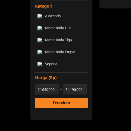
Nozomi
Kategori
Power Ace
Aksesoris
Rayvolt
Royal Enfield
Motor Roda Dua
SM Sport
Motor Roda Tiga
SYM
TVS
Motor Roda Empat
Uwinfly
Sepeda
VIAR
Volta
Harga (Rp)
WMoto
Zontes
-
Terapkan