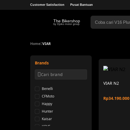
Customer Satisfaction
Pusat Bantuan
The Bikershop
by Djoko motor group
Home
VIAR
Brands
VIAR N2
Benelli
CFMoto
Rp34.190.000
Happy
Hunter
Kaisar
KOVE